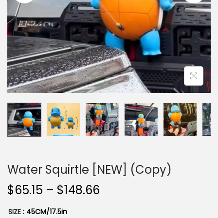
i
o
n
Water Squirtle [NEW] (Copy)
$
65.15
–
$
148.66
SIZE
: 45CM/17.5in