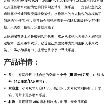
介绍
Squirtle 水枪玩具
– 您新的汽车玩乐伙伴！这款迷人的玩具通
过其遥控喷水功能为您的日常驾驶带来一丝乐趣，一定会让您的交
通堵塞或长途通勤变得轻松愉快。水枪喷出的令人愉悦的水模仿了
俏皮的“小便”动作，非常适合那些您需要一点幽默来缓解心情的时
刻。只需按下按钮，乐趣就开始了！
无论您堵在路上还是被喇叭声包围，杰尼龟水枪玩具都会为您的旅
途增添一丝乐趣和欢乐。它旨在让您微笑并为您周围的人带来欢
笑，它虽小却很有力，提醒您从小事中寻找乐趣。
产品详情：
尺寸
：有两种尺寸适合您的空间 –
小号（18 厘米/7 英寸）
和
大
号（42 厘米/17.5 英寸）
。
水容量
：小号尺寸可容纳 350 毫升水，大号尺寸则拥有 3 升水
箱，可带来更多喷水乐趣。
材质
：采用环保 ABS 原材料制成，耐用、安全且环保。